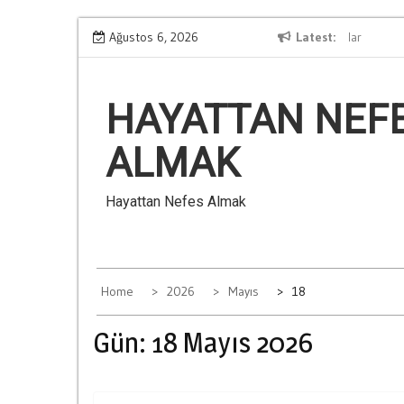
Skip
Ağustos 6, 2026
Kumarin Aile İliskilerine Verdigi Zararlar
Latest
to
content
HAYATTAN NEF
ALMAK
Hayattan Nefes Almak
Home
2026
Mayıs
18
Gün:
18 Mayıs 2026