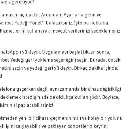
manız gerekiyor?
amasını açmaktır. Ardından, Ayarlar’a gidin ve
Sohbet Yedeği Yönet’i bulacaksınız. İşte bu noktada,
hizmetlerini kullanarak mevcut verilerinizi yedeklemeniz
 WhatsApp’ı yükleyin. Uygulamayı başlattıktan sonra,
bet Yedeği geri yükleme seçeneğini seçin. Burada, önceki
ini seçin ve yedeği geri yükleyin. Birkaç dakika içinde,
k!
elefona geçerken değil, aynı zamanda bir cihaz değişikliği
edeklemek istediğinizde de oldukça kullanışlıdır. Böylece,
şiminizi patlatabilirsiniz!
etmeden yeni bir cihaza geçmenin hızlı ve kolay bir yolunu
kliliğini sağlayabilir ve patlayan sohbetlerin keyfini