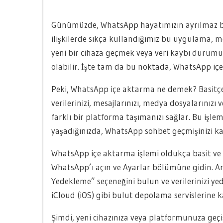
Günümüzde, WhatsApp hayatımızın ayrılmaz bir 
ilişkilerde sıkça kullandığımız bu uygulama, 
yeni bir cihaza geçmek veya veri kaybı durum
olabilir. İşte tam da bu noktada, WhatsApp içe
Peki, WhatsApp içe aktarma ne demek? Basitç
verilerinizi, mesajlarınızı, medya dosyalarınızı v
farklı bir platforma taşımanızı sağlar. Bu işlem
yaşadığınızda, WhatsApp sohbet geçmişinizi k
WhatsApp içe aktarma işlemi oldukça basit ve k
WhatsApp’ı açın ve Ayarlar bölümüne gidin. 
Yedekleme” seçeneğini bulun ve verilerinizi ye
iCloud (iOS) gibi bulut depolama servislerine k
Şimdi, yeni cihazınıza veya platformunuza geçiş