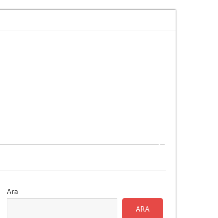
Satis Mi Daha Avantajli
Firma Rehberleri Neden Her
Ara
ARA