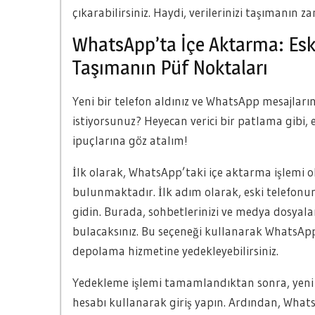
çıkarabilirsiniz. Haydi, verilerinizi taşımanın z
WhatsApp’ta İçe Aktarma: Esk
Taşımanın Püf Noktaları
Yeni bir telefon aldınız ve WhatsApp mesajları
istiyorsunuz? Heyecan verici bir patlama gibi, e
ipuçlarına göz atalım!
İlk olarak, WhatsApp’taki içe aktarma işlemi o
bulunmaktadır. İlk adım olarak, eski telefon
gidin. Burada, sohbetlerinizi ve medya dosyala
bulacaksınız. Bu seçeneği kullanarak WhatsApp 
depolama hizmetine yedekleyebilirsiniz.
Yedekleme işlemi tamamlandıktan sonra, yeni
hesabı kullanarak giriş yapın. Ardından, What