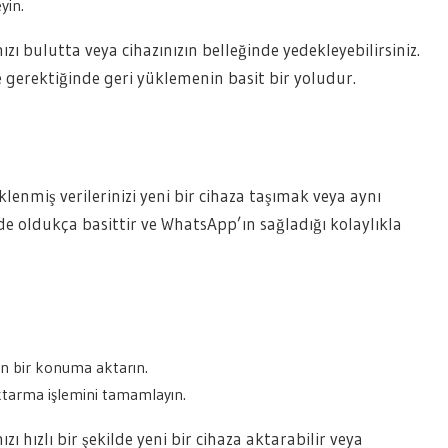
yin.
ı bulutta veya cihazınızın belleğinde yedekleyebilirsiniz.
 gerektiğinde geri yüklemenin basit bir yoludur.
enmiş verilerinizi yeni bir cihaza taşımak veya aynı
 de oldukça basittir ve WhatsApp’ın sağladığı kolaylıkla
un bir konuma aktarın.
aktarma işlemini tamamlayın.
 hızlı bir şekilde yeni bir cihaza aktarabilir veya