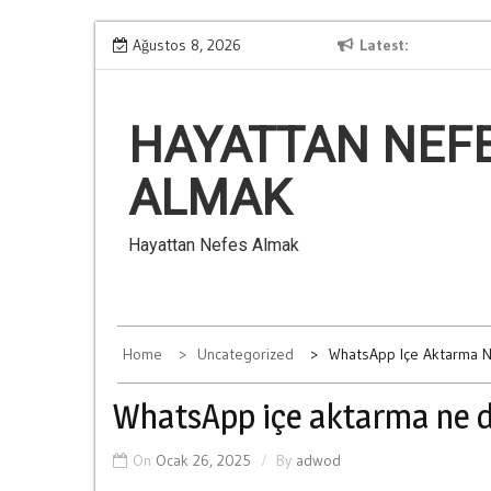
Skip
Kumarin Aile İliskilerine Verdigi Zararlar
Ağustos 8, 2026
Latest
B
to
content
HAYATTAN NEF
ALMAK
Hayattan Nefes Almak
Home
Uncategorized
WhatsApp Içe Aktarma 
WhatsApp içe aktarma ne
On
Ocak 26, 2025
By
adwod