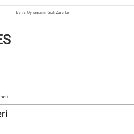
Bahis Oynamanin Gizli Zararlari
Arac Takasi 
ES
hberi
eri