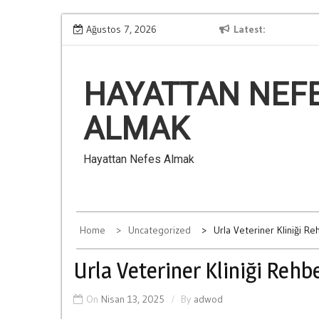
Skip
Kumarin Aile İliskilerine Verdigi Zararlar
Ağustos 7, 2026
Latest
to
content
HAYATTAN NEF
ALMAK
Hayattan Nefes Almak
Home
Uncategorized
Urla Veteriner Kliniği Re
Urla Veteriner Kliniği Rehb
On
Nisan 13, 2025
By
adwod