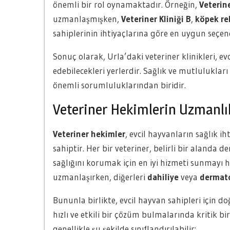
önemli bir rol oynamaktadır. Örneğin,
Veterine
uzmanlaşmışken,
Veteriner Kliniği B
,
köpek re
sahiplerinin ihtiyaçlarına göre en uygun seçe
Sonuç olarak, Urla’daki veteriner klinikleri, 
edebilecekleri yerlerdir. Sağlık ve mutluluklar
önemli sorumluluklarından biridir.
Veteriner Hekimlerin Uzmanlık
Veteriner hekimler
, evcil hayvanların sağlık i
sahiptir. Her bir veteriner, belirli bir alanda
sağlığını korumak için en iyi hizmeti sunmayı h
uzmanlaşırken, diğerleri
dahiliye
veya
dermato
Bununla birlikte, evcil hayvan sahipleri için d
hızlı ve etkili bir çözüm bulmalarında kritik bi
genellikle şu şekilde sınıflandırılabilir: