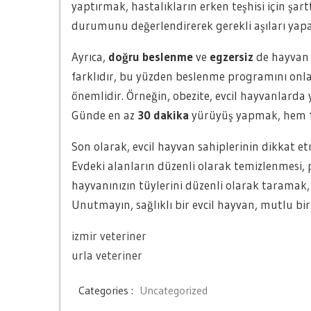
yaptırmak, hastalıkların erken teşhisi için şartt
durumunu değerlendirerek gerekli aşıları yapa
Ayrıca,
doğru beslenme
ve
egzersiz
de hayvan s
farklıdır, bu yüzden beslenme programını onla
önemlidir. Örneğin, obezite, evcil hayvanlarda y
Günde en az
30 dakika
yürüyüş yapmak, hem fizi
Son olarak, evcil hayvan sahiplerinin dikkat e
Evdeki alanların düzenli olarak temizlenmesi, pa
hayvanınızın tüylerini düzenli olarak taramak, 
Unutmayın, sağlıklı bir evcil hayvan, mutlu bir
izmir veteriner
urla veteriner
Categories :
Uncategorized