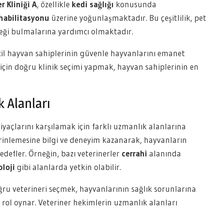
r Kliniği A
, özellikle
kedi sağlığı
konusunda
habilitasyonu
üzerine yoğunlaşmaktadır. Bu çeşitlilik, pet
neği bulmalarına yardımcı olmaktadır.
evcil hayvan sahiplerinin güvenle hayvanlarını emanet
ı için doğru klinik seçimi yapmak, hayvan sahiplerinin en
 Alanları
htiyaçlarını karşılamak için farklı uzmanlık alanlarına
 derinlemesine bilgi ve deneyim kazanarak, hayvanların
edefler. Örneğin, bazı veterinerler
cerrahi
alanında
loji
gibi alanlarda yetkin olabilir.
oğru veterineri seçmek, hayvanlarının sağlık sorunlarına
r rol oynar. Veteriner hekimlerin uzmanlık alanları