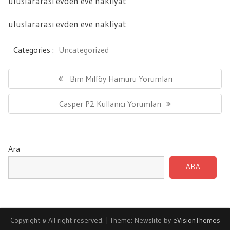
uluslararası evden eve nakliyat
uluslararası evden eve nakliyat
Categories :
Uncategorized
Yazı
gezinmesi
Previous
Bim Milföy Hamuru Yorumları
Post:
Next
Casper P2 Kullanıcı Yorumları
Post:
Ara
ARA
Copyright © All right reserved.
|
Theme: Newslite by
eVisionThemes