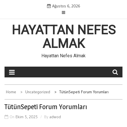
Skip
Ağustos 6, 2026
to
content
HAYATTAN NEFES
ALMAK
Hayattan Nefes Almak
Home
Uncategorized
TütünSepeti Forum Yorumları
TütünSepeti Forum Yorumları
On
Ekim 5, 2025
By
adwod