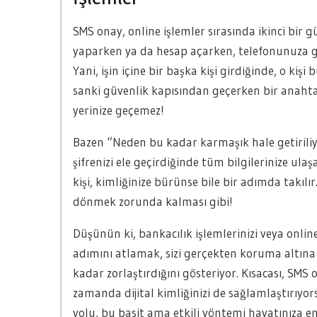
SMS onay, online işlemler sırasında ikinci bir g
yaparken ya da hesap açarken, telefonunuza ge
Yani, işin içine bir başka kişi girdiğinde, o kiş
sanki güvenlik kapısından geçerken bir anahta
yerinize geçemez!
Bazen “Neden bu kadar karmaşık hale getiriliyor
şifrenizi ele geçirdiğinde tüm bilgilerinize ul
kişi, kimliğinize bürünse bile bir adımda takılır
dönmek zorunda kalması gibi!
Düşünün ki, bankacılık işlemlerinizi veya onlin
adımını atlamak, sizi gerçekten koruma altına 
kadar zorlaştırdığını gösteriyor. Kısacası, SMS
zamanda dijital kimliğinizi de sağlamlaştırıyo
yolu, bu basit ama etkili yöntemi hayatınıza e