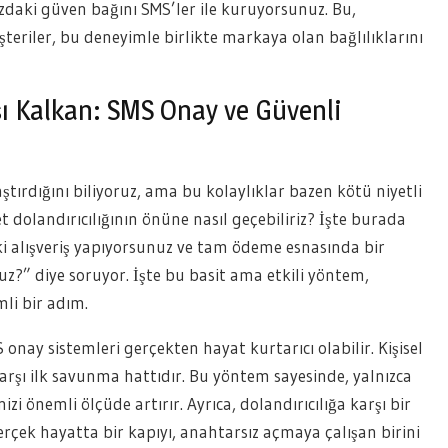
ızdaki güven bağını SMS’ler ile kuruyorsunuz. Bu,
eriler, bu deneyimle birlikte markaya olan bağlılıklarını
şı Kalkan: SMS Onay ve Güvenli
tırdığını biliyoruz, ama bu kolaylıklar bazen kötü niyetli
et dolandırıcılığının önüne nasıl geçebiliriz? İşte burada
ki alışveriş yapıyorsunuz ve tam ödeme esnasında bir
z?” diye soruyor. İşte bu basit ama etkili yöntem,
li bir adım.
onay sistemleri gerçekten hayat kurtarıcı olabilir. Kişisel
karşı ilk savunma hattıdır. Bu yöntem sayesinde, yalnızca
izi önemli ölçüde artırır. Ayrıca, dolandırıcılığa karşı bir
erçek hayatta bir kapıyı, anahtarsız açmaya çalışan birini