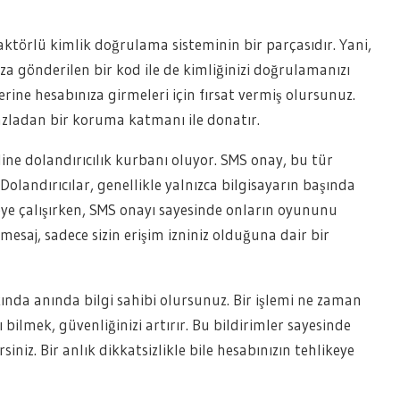
aktörlü kimlik doğrulama sisteminin bir parçasıdır. Yani,
za gönderilen bir kod ile de kimliğinizi doğrulamanızı
ilerine hesabınıza girmeleri için fırsat vermiş olursunuz.
azladan bir koruma katmanı ile donatır.
line dolandırıcılık kurbanı oluyor. SMS onay, bu tür
 Dolandırıcılar, genellikle yalnızca bilgisayarın başında
rmeye çalışırken, SMS onayı sayesinde onların oyununu
saj, sadece sizin erişim izniniz olduğuna dair bir
ında anında bilgi sahibi olursunuz. Bir işlemi ne zaman
ı bilmek, güvenliğinizi artırır. Bu bildirimler sayesinde
siniz. Bir anlık dikkatsizlikle bile hesabınızın tehlikeye