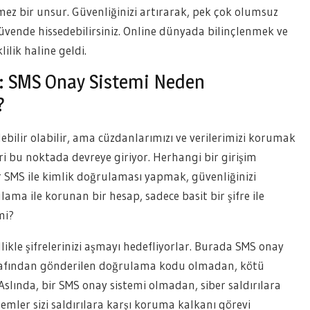
mez bir unsur. Güvenliğinizi artırarak, pek çok olumsuz
üvende hissedebilirsiniz. Online dünyada bilinçlenmek ve
ilik haline geldi.
ri: SMS Onay Sistemi Neden
?
şilebilir olabilir, ama cüzdanlarımızı ve verilerimizi korumak
eri bu noktada devreye giriyor. Herhangi bir girişim
 SMS ile kimlik doğrulaması yapmak, güvenliğinizi
lama ile korunan bir hesap, sadece basit bir şifre ile
mi?
llikle şifrelerinizi aşmayı hedefliyorlar. Burada SMS onay
tarafından gönderilen doğrulama kodu olmadan, kötü
. Aslında, bir SMS onay sistemi olmadan, siber saldırılara
temler sizi saldırılara karşı koruma kalkanı görevi