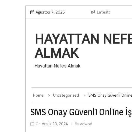
Skip
Kumarin Aile İliskilerine Verdigi Zararlar
Ağustos 7, 2026
Latest
Ba
to
content
HAYATTAN NEF
ALMAK
Hayattan Nefes Almak
Home
Uncategorized
SMS Onay Güvenli Online
SMS Onay Güvenli Online İş
On
Aralık 13, 2024
By
adwod