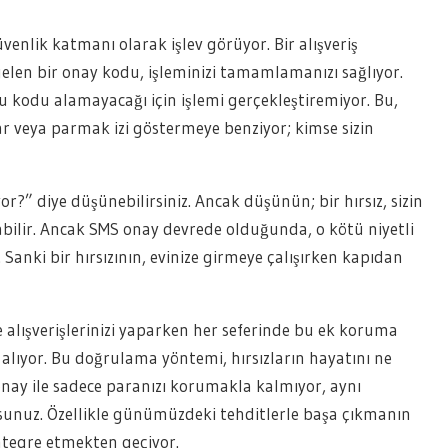
üvenlik katmanı olarak işlev görüyor. Bir alışveriş
len bir onay kodu, işleminizi tamamlamanızı sağlıyor.
i bu kodu alamayacağı için işlemi gerçekleştiremiyor. Bu,
r veya parmak izi göstermeye benziyor; kimse sizin
?” diye düşünebilirsiniz. Ancak düşünün; bir hırsız, sizin
aşabilir. Ancak SMS onay devrede olduğunda, o kötü niyetli
. Sanki bir hırsızının, evinize girmeye çalışırken kapıdan
e alışverişlerinizi yaparken her seferinde bu ek koruma
alıyor. Bu doğrulama yöntemi, hırsızların hayatını ne
 onay ile sadece paranızı korumakla kalmıyor, aynı
rsunuz. Özellikle günümüzdeki tehditlerle başa çıkmanın
ntegre etmekten geçiyor.