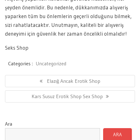
şeyden önemlidir. Bu nedenle, dükkanımızda alışveriş
yaparken tüm bu önlemlerin geçerli olduğunu bilmek,
sizi rahatlatacaktır. Unutmayın, kaliteli bir alışveriş
deneyimi için güvenlik her zaman öncelikli olmalıdır!
Seks Shop
Categories :
Uncategorized
Yazı
gezinmesi
Previous
Elazığ Arıcak Erotik Shop
Post:
Next
Kars Susuz Erotik Shop Sex Shop
Post:
Ara
ARA