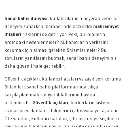
Sanal bahis dünyası
, kullanıcılar için heyecan verici bir
deneyim sunarken, beraberinde bazı ciddi
mahremiyet
ihlalleri
risklerini de getiriyor. Peki, bu ihlallerin
ardındaki nedenler neler? Kullanıcıların verilerini
korumak için alması gereken önlemler neler? Bu
soruların yanıtlarını bulmak, sanal bahis deneyiminizi
daha güvenli hale getirebilir.
Güvenlik açıkları, kullanıcı hataları ve zayıf veri koruma
önlemleri, sanal bahis platformlarında sıkça
karşılaşılan mahremiyet ihlallerinin başlıca
nedenleridir.
Güvenlik açıkları
, hackerların sisteme
sızmasına ve kullanıcı bilgilerini çalmasına yol açabilir.
Öte yandan, kullanıcı hataları, şifrelerin zayıf seçilmesi
veya kişisel bilgilerin paylaşılması gibi durumları içerir.