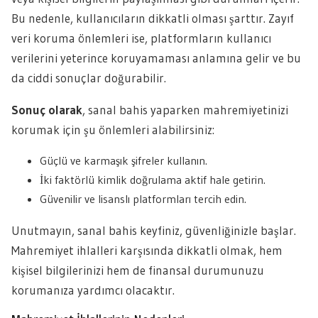
Bu nedenle, kullanıcıların dikkatli olması şarttır. Zayıf
veri koruma önlemleri ise, platformların kullanıcı
verilerini yeterince koruyamaması anlamına gelir ve bu
da ciddi sonuçlar doğurabilir.
Sonuç olarak
, sanal bahis yaparken mahremiyetinizi
korumak için şu önlemleri alabilirsiniz:
Güçlü ve karmaşık şifreler kullanın.
İki faktörlü kimlik doğrulama aktif hale getirin.
Güvenilir ve lisanslı platformları tercih edin.
Unutmayın, sanal bahis keyfiniz, güvenliğinizle başlar.
Mahremiyet ihlalleri karşısında dikkatli olmak, hem
kişisel bilgilerinizi hem de finansal durumunuzu
korumanıza yardımcı olacaktır.