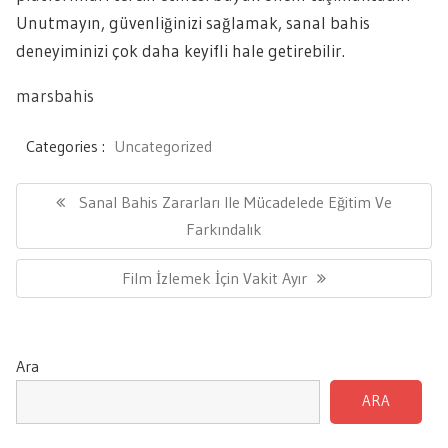
Unutmayın, güvenliğinizi sağlamak, sanal bahis
deneyiminizi çok daha keyifli hale getirebilir.
marsbahis
Categories :
Uncategorized
Yazı
gezinmesi
Previous
Sanal Bahis Zararları Ile Mücadelede Eğitim Ve
Post:
Farkındalık
Next
Film İzlemek İçin Vakit Ayır
Post:
Ara
ARA