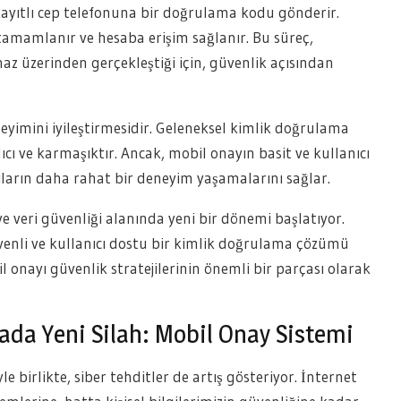
ayıtlı cep telefonuna bir doğrulama kodu gönderir.
 tamamlanır ve hesaba erişim sağlanır. Bu süreç,
ihaz üzerinden gerçekleştiği için, güvenlik açısından
neyimini iyileştirmesidir. Geleneksel kimlik doğrulama
ıcı ve karmaşıktır. Ancak, mobil onayın basit ve kullanıcı
cıların daha rahat bir deneyim yaşamalarını sağlar.
e veri güvenliği alanında yeni bir dönemi başlatıyor.
venli ve kullanıcı dostu bir kimlik doğrulama çözümü
l onayı güvenlik stratejilerinin önemli bir parçası olarak
ada Yeni Silah: Mobil Onay Sistemi
 birlikte, siber tehditler de artış gösteriyor. İnternet