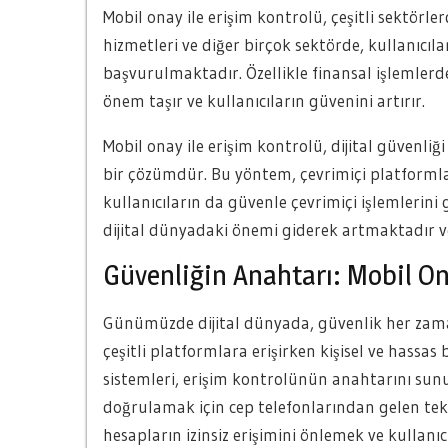
Mobil onay ile erişim kontrolü, çeşitli sektörler
hizmetleri ve diğer birçok sektörde, kullanıcı
başvurulmaktadır. Özellikle finansal işlemlerd
önem taşır ve kullanıcıların güvenini artırır.
Mobil onay ile erişim kontrolü, dijital güvenliği
bir çözümdür. Bu yöntem, çevrimiçi platformlar
kullanıcıların da güvenle çevrimiçi işlemlerini
dijital dünyadaki önemi giderek artmaktadır v
Güvenliğin Anahtarı: Mobil On
Günümüzde dijital dünyada, güvenlik her zamank
çeşitli platformlara erişirken kişisel ve hassas
sistemleri, erişim kontrolünün anahtarını sunuy
doğrulamak için cep telefonlarından gelen tek 
hesapların izinsiz erişimini önlemek ve kullan