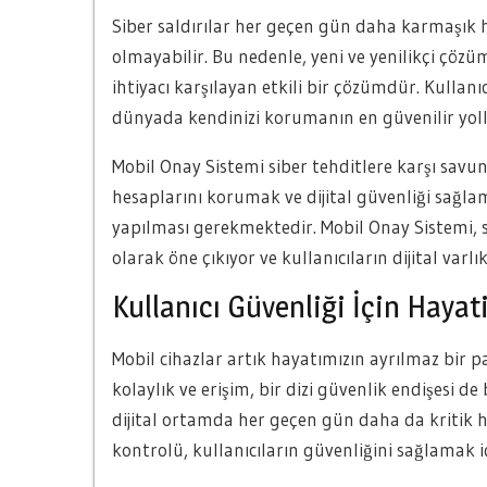
Siber saldırılar her geçen gün daha karmaşık ha
olmayabilir. Bu nedenle, yeni ve yenilikçi çöz
ihtiyacı karşılayan etkili bir çözümdür. Kullanıc
dünyada kendinizi korumanın en güvenilir yoll
Mobil Onay Sistemi siber tehditlere karşı savu
hesaplarını korumak ve dijital güvenliği sağlam
yapılması gerekmektedir. Mobil Onay Sistemi, s
olarak öne çıkıyor ve kullanıcıların dijital varl
Kullanıcı Güvenliği İçin Hayat
Mobil cihazlar artık hayatımızın ayrılmaz bir pa
kolaylık ve erişim, bir dizi güvenlik endişesi d
dijital ortamda her geçen gün daha da kritik h
kontrolü, kullanıcıların güvenliğini sağlamak i