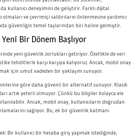
 kullanıcı deneyimini de geliştirir. Farklı dijital
 olmaları ve çevrimiçi saldırıların önlenmesine yardımcı
ada güvenliğin temel taşlarından biri haline gelmiştir.
 Yeni Bir Dönem Başlıyor
rinde yeni güvenlik zorlukları getiriyor. Özellikle de veri
ike tehditlerle karşı karşıya kalıyoruz. Ancak, mobil onay
ıkmak için umut vadeden bir yaklaşım sunuyor.
mlerine göre daha güvenli bir alternatif sunuyor. Klasik
arı artık yeterli olmuyor. Çünkü bu bilgiler kolayca ele
kullanılabilir. Ancak, mobil onay, kullanıcıların doğrudan
mlamalarını sağlıyor. Bu, ek bir güvenlik katmanı
nek: Bir kullanıcı bir hesaba giriş yapmak istediğinde,