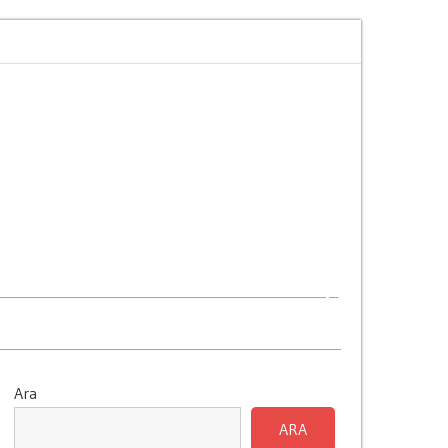
Satis Mi Daha Avantajli
Firma Rehberleri Neden Her
Ara
ARA