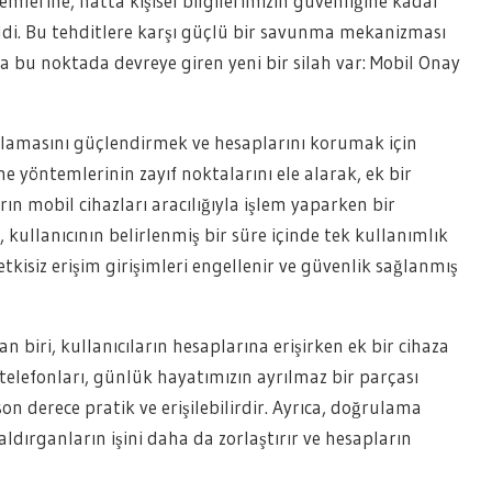
emlerine, hatta kişisel bilgilerimizin güvenliğine kadar
 geldi. Bu tehditlere karşı güçlü bir savunma mekanizması
da bu noktada devreye giren yeni bir silah var: Mobil Onay
rulamasını güçlendirmek ve hesaplarını korumak için
eme yöntemlerinin zayıf noktalarını ele alarak, ek bir
rın mobil cihazları aracılığıyla işlem yaparken bir
kullanıcının belirlenmiş bir süre içinde tek kullanımlık
yetkisiz erişim girişimleri engellenir ve güvenlik sağlanmış
 biri, kullanıcıların hesaplarına erişirken ek bir cihaza
elefonları, günlük hayatımızın ayrılmaz bir parçası
son derece pratik ve erişilebilirdir. Ayrıca, doğrulama
aldırganların işini daha da zorlaştırır ve hesapların