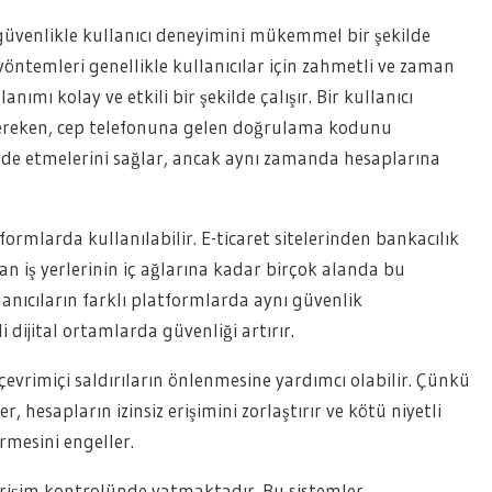
 güvenlikle kullanıcı deneyimini mükemmel bir şekilde
yöntemleri genellikle kullanıcılar için zahmetli ve zaman
lanımı kolay ve etkili bir şekilde çalışır. Bir kullanıcı
gereken, cep telefonuna gelen doğrulama kodunu
 elde etmelerini sağlar, ancak aynı zamanda hesaplarına
atformlarda kullanılabilir. E-ticaret sitelerinden bankacılık
 iş yerlerinin iç ağlarına kadar birçok alanda bu
nıcıların farklı platformlarda aynı güvenlik
i dijital ortamlarda güvenliği artırır.
 çevrimiçi saldırıların önlenmesine yardımcı olabilir. Çünkü
, hesapların izinsiz erişimini zorlaştırır ve kötü niyetli
çirmesini engeller.
erişim kontrolünde yatmaktadır. Bu sistemler,