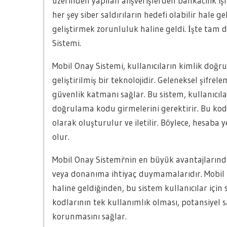
üzerinden yapılan alışverişlerden bankacılık işl
her şey siber saldırıların hedefi olabilir hale
geliştirmek zorunluluk haline geldi. İşte tam 
Sistemi.
Mobil Onay Sistemi, kullanıcıların kimlik doğ
geliştirilmiş bir teknolojidir. Geleneksel şifrel
güvenlik katmanı sağlar. Bu sistem, kullanıcıla
doğrulama kodu girmelerini gerektirir. Bu kod, 
olarak oluşturulur ve iletilir. Böylece, hesaba 
olur.
Mobil Onay Sistemi'nin en büyük avantajlarından
veya donanıma ihtiyaç duymamalarıdır. Mobil t
haline geldiğinden, bu sistem kullanıcılar için 
kodlarının tek kullanımlık olması, potansiyel s
korunmasını sağlar.