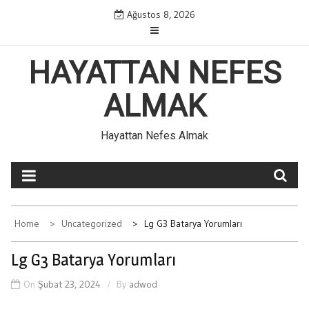
Skip
Ağustos 8, 2026
to
content
HAYATTAN NEFES
ALMAK
Hayattan Nefes Almak
Home
Uncategorized
Lg G3 Batarya Yorumları
Lg G3 Batarya Yorumları
On
Şubat 23, 2024
By
adwod