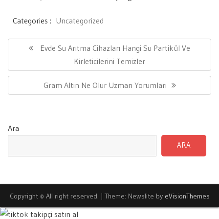
Categories :
Uncategorized
Yazı
gezinmesi
Previous
Evde Su Arıtma Cihazları Hangi Su Partikül Ve
Post:
Kirleticilerini Temizler
Next
Gram Altın Ne Olur Uzman Yorumları
Post:
Ara
ARA
Copyright © All right reserved.
|
Theme: Newslite by
eVisionThemes