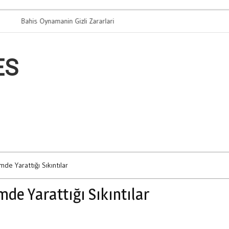
his Oynamanin Gizli Zararlari
Arac Takasi Mi 
ES
mde Yarattığı Sıkıntılar
de Yarattığı Sıkıntılar