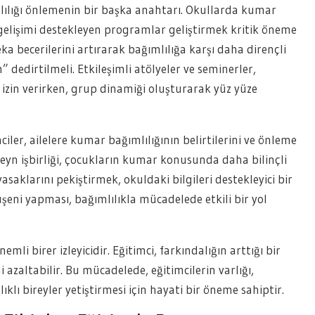
lılığı önlemenin bir başka anahtarı. Okullarda kumar
sel gelişimi destekleyen programlar geliştirmek kritik öneme
a becerilerini artırarak bağımlılığa karşı daha dirençli
” dedirtilmeli. Etkileşimli atölyeler ve seminerler,
izin verirken, grup dinamiği oluşturarak yüz yüze
ler, ailelere kumar bağımlılığının belirtilerini ve önleme
veyn işbirliği, çocukların kumar konusunda daha bilinçli
asaklarını pekiştirmek, okuldaki bilgileri destekleyici bir
üşeni yapması, bağımlılıkla mücadelede etkili bir yol
li birer izleyicidir. Eğitimci, farkındalığın arttığı bir
azaltabilir. Bu mücadelede, eğitimcilerin varlığı,
lıklı bireyler yetiştirmesi için hayati bir öneme sahiptir.