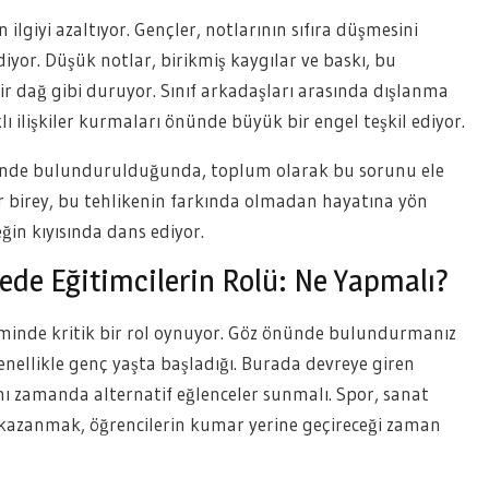
 ilgiyi azaltıyor. Gençler, notlarının sıfıra düşmesini
r. Düşük notlar, birikmiş kaygılar ve baskı, bu
r dağ gibi duruyor. Sınıf arkadaşları arasında dışlanma
ıklı ilişkiler kurmaları önünde büyük bir engel teşkil ediyor.
nünde bulundurulduğunda, toplum olarak bu sorunu ele
er birey, bu tehlikenin farkında olmadan hayatına yön
ğin kıyısında dans ediyor.
ede Eğitimcilerin Rolü: Ne Yapmalı?
işiminde kritik bir rol oynuyor. Göz önünde bulundurmanız
nellikle genç yaşta başladığı. Burada devreye giren
nı zamanda alternatif eğlenceler sunmalı. Spor, sanat
lar kazanmak, öğrencilerin kumar yerine geçireceği zaman