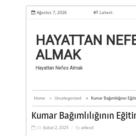
Skip
Kumarin Aile İliskilerine Verdigi Zararlar
Ağustos 7, 2026
Latest
Ba
to
content
HAYATTAN NEF
ALMAK
Hayattan Nefes Almak
Home
Uncategorized
Kumar Bağımlılığının Eğiti
Kumar Bağımlılığının Eğitim
On
Şubat 2, 2025
By
adwod