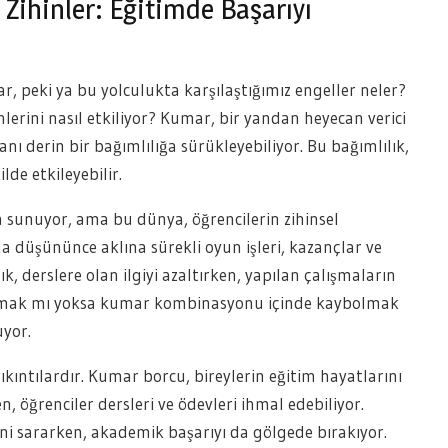
Zihinler: Eğitimde Başarıyı
ar, peki ya bu yolculukta karşılaştığımız engeller neler?
inlerini nasıl etkiliyor? Kumar, bir yandan heyecan verici
anı derin bir bağımlılığa sürükleyebiliyor. Bu bağımlılık,
de etkileyebilir.
sunuyor, ama bu dünya, öğrencilerin zihinsel
da düşününce aklına sürekli oyun işleri, kazançlar ve
lık, derslere olan ilgiyi azaltırken, yapılan çalışmaların
 olmak mı yoksa kumar kombinasyonu içinde kaybolmak
uyor.
kıntılardır. Kumar borcu, bireylerin eğitim hayatlarını
, öğrenciler dersleri ve ödevleri ihmal edebiliyor.
ini sararken, akademik başarıyı da gölgede bırakıyor.