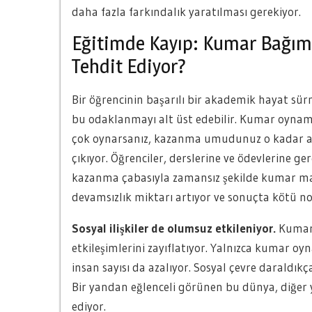
daha fazla farkındalık yaratılması gerekiyor.
Eğitimde Kayıp: Kumar Bağımlı
Tehdit Ediyor?
Bir öğrencinin başarılı bir akademik hayat sürm
bu odaklanmayı alt üst edebilir. Kumar oynamak
çok oynarsanız, kazanma umudunuz o kadar a
çıkıyor. Öğrenciler, derslerine ve ödevlerine g
kazanma çabasıyla zamansız şekilde kumar mas
devamsızlık miktarı artıyor ve sonuçta kötü not
Sosyal ilişkiler de olumsuz etkileniyor.
Kumar 
etkileşimlerini zayıflatıyor. Yalnızca kumar
insan sayısı da azalıyor. Sosyal çevre daraldıkça
Bir yandan eğlenceli görünen bu dünya, diğer 
ediyor.