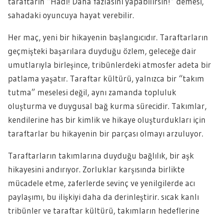
taraftarın “Hadi! Daha fazlasını yapabilirsin!” demesi,
sahadaki oyuncuya hayat verebilir.
Her maç, yeni bir hikayenin başlangıcıdır. Taraftarların
geçmişteki başarılara duyduğu özlem, geleceğe dair
umutlarıyla birleşince, tribünlerdeki atmosfer adeta bir
patlama yaşatır. Taraftar kültürü, yalnızca bir “takım
tutma” meselesi değil, aynı zamanda topluluk
oluşturma ve duygusal bağ kurma sürecidir. Takımlar,
kendilerine has bir kimlik ve hikaye oluşturdukları için
taraftarlar bu hikayenin bir parçası olmayı arzuluyor.
Taraftarların takımlarına duyduğu bağlılık, bir aşk
hikayesini andırıyor. Zorluklar karşısında birlikte
mücadele etme, zaferlerde sevinç ve yenilgilerde acı
paylaşımı, bu ilişkiyi daha da derinleştirir. sıcak kanlı
tribünler ve taraftar kültürü, takımların hedeflerine