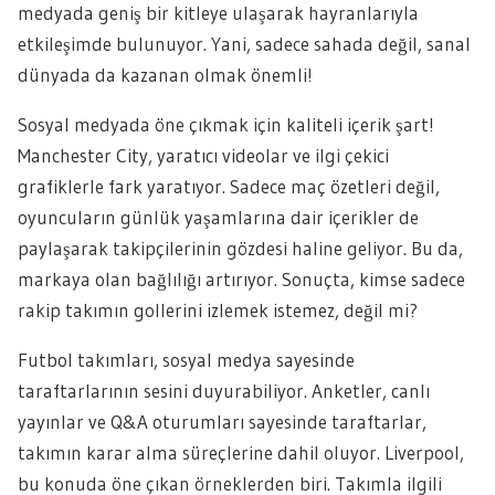
medyada geniş bir kitleye ulaşarak hayranlarıyla
etkileşimde bulunuyor. Yani, sadece sahada değil, sanal
dünyada da kazanan olmak önemli!
Sosyal medyada öne çıkmak için kaliteli içerik şart!
Manchester City, yaratıcı videolar ve ilgi çekici
grafiklerle fark yaratıyor. Sadece maç özetleri değil,
oyuncuların günlük yaşamlarına dair içerikler de
paylaşarak takipçilerinin gözdesi haline geliyor. Bu da,
markaya olan bağlılığı artırıyor. Sonuçta, kimse sadece
rakip takımın gollerini izlemek istemez, değil mi?
Futbol takımları, sosyal medya sayesinde
taraftarlarının sesini duyurabiliyor. Anketler, canlı
yayınlar ve Q&A oturumları sayesinde taraftarlar,
takımın karar alma süreçlerine dahil oluyor. Liverpool,
bu konuda öne çıkan örneklerden biri. Takımla ilgili