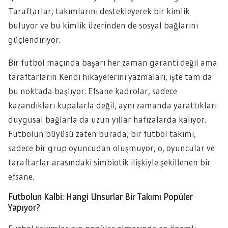
Taraftarlar, takımlarını destekleyerek bir kimlik
buluyor ve bu kimlik üzerinden de sosyal bağlarını
güçlendiriyor.
Bir futbol maçında başarı her zaman garanti değil ama
taraftarların Kendi hikayelerini yazmaları, işte tam da
bu noktada başlıyor. Efsane kadrolar, sadece
kazandıkları kupalarla değil, aynı zamanda yarattıkları
duygusal bağlarla da uzun yıllar hafızalarda kalıyor.
Futbolun büyüsü zaten burada; bir futbol takımı,
sadece bir grup oyuncudan oluşmuyor; o, oyuncular ve
taraftarlar arasındaki simbiotik ilişkiyle şekillenen bir
efsane.
Futbolun Kalbi: Hangi Unsurlar Bir Takımı Popüler
Yapıyor?