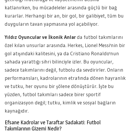
katlanırken, bu mücadeleler arasında güçlü bir bağ
kurarlar. Herhangi bir an, bir gol, bir galibiyet, tüm bu
duyguların tavan yapmasına yol açabiliyor.
Yıldız Oyuncular ve İkonik Anlar
da futbol takımlarını
özel kılan unsurlar arasında. Herkes, Lionel Messi'nin bir
gol atışındaki kalitesini, ya da Cristiano Ronaldo'nun
sahada yarattığı sihri bilinciyle izler. Bu oyuncular,
sadece takımlarını değil, futbolu da sevdirirler. Onların
performansları, kadrolarının etrafında dönen hayranlık
ve tutku, her oyunu bir şölene dönüştürür. İşte bu
yüzden, futbol takımları sadece birer sportif
organizasyon değil; tutku, kimlik ve sosyal bağların
kaynağıdır.
Efsane Kadrolar ve Taraftar Sadakati: Futbol
Takımlarının Gizemi Nedir?