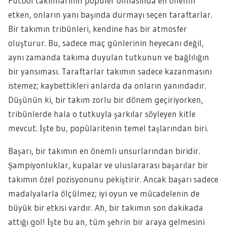
Futbol takımlarının popüler olmasında en önemli
etken, onların yanı başında durmayı seçen taraftarlar.
Bir takımın tribünleri, kendine has bir atmosfer
oluşturur. Bu, sadece maç günlerinin heyecanı değil,
aynı zamanda takıma duyulan tutkunun ve bağlılığın
bir yansıması. Taraftarlar takımın sadece kazanmasını
istemez; kaybettikleri anlarda da onların yanındadır.
Düşünün ki, bir takım zorlu bir dönem geçiriyorken,
tribünlerde hala o tutkuyla şarkılar söyleyen kitle
mevcut. İşte bu, popülaritenin temel taşlarından biri.
Başarı, bir takımın en önemli unsurlarından biridir.
Şampiyonluklar, kupalar ve uluslararası başarılar bir
takımın özel pozisyonunu pekiştirir. Ancak başarı sadece
madalyalarla ölçülmez; iyi oyun ve mücadelenin de
büyük bir etkisi vardır. Ah, bir takımın son dakikada
attığı gol! İşte bu an, tüm şehrin bir araya gelmesini