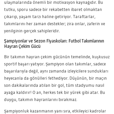
ulaşmalarında önemli bir motivasyon kaynağıdır. Bu
tutku, sporu sadece bir rekabetten ibaret olmaktan
çıkarıp, yaşam tarzı haline getiriyor. Taraftarlar,
takımlarını her zaman destekler; zira onlar, zaferin ve
yenilginin gerçek sahipleridir.
Şampiyonlar ve Sezon Fiyaskoları: Futbol Takımlarının
Hayran Çekim Gücü
Bir takımın hayran çekim gücünün temelinde, kuşkusuz
sportif başarı yatıyor. Şampiyon olan takımlar, sadece
başarılarıyla değil, aynı zamanda izleyicilere sundukları
heyecanla da gönülleri fethediyor. Düşünün, bir maçın
son dakikalarında atılan bir gol, tüm stadyumu nasıl
ayağa kaldırır! O an, herkes tek bir yürek gibi atar. Bu
duygu, takımın hayranlarını bırakmaz.
Şampiyonluk kazanmanın yanı sıra, etkileyici kadrolar