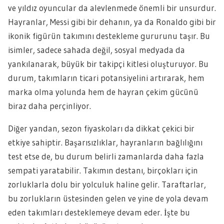
ve yıldız oyuncular da alevlenmede önemli bir unsurdur.
Hayranlar, Messi gibi bir dehanın, ya da Ronaldo gibi bir
ikonik figürün takımını destekleme gururunu taşır. Bu
isimler, sadece sahada değil, sosyal medyada da
yankılanarak, büyük bir takipçi kitlesi oluşturuyor. Bu
durum, takımların ticari potansiyelini artırarak, hem
marka olma yolunda hem de hayran çekim gücünü
biraz daha perçinliyor.
Diğer yandan, sezon fiyaskoları da dikkat çekici bir
etkiye sahiptir. Başarısızlıklar, hayranların bağlılığını
test etse de, bu durum belirli zamanlarda daha fazla
sempati yaratabilir. Takımın destanı, birçokları için
zorluklarla dolu bir yolculuk haline gelir. Taraftarlar,
bu zorlukların üstesinden gelen ve yine de yola devam
eden takımları desteklemeye devam eder. İşte bu