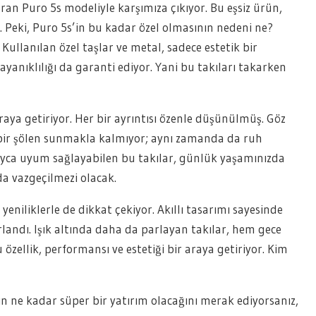
an Puro 5s modeliyle karşımıza çıkıyor. Bu eşsiz ürün,
. Peki, Puro 5s’in bu kadar özel olmasının nedeni ne?
Kullanılan özel taşlar ve metal, sadece estetik bir
ıklılığı da garanti ediyor. Yani bu takıları takarken
araya getiriyor. Her bir ayrıntısı özenle düşünülmüş. Göz
el bir şölen sunmakla kalmıyor; aynı zamanda da ruh
kolayca uyum sağlayabilen bu takılar, günlük yaşamınızda
 da vazgeçilmezi olacak.
yeniliklerle de dikkat çekiyor. Akıllı tasarımı sayesinde
arlandı. Işık altında daha da parlayan takılar, hem gece
özellik, performansı ve estetiği bir araya getiriyor. Kim
ın ne kadar süper bir yatırım olacağını merak ediyorsanız,