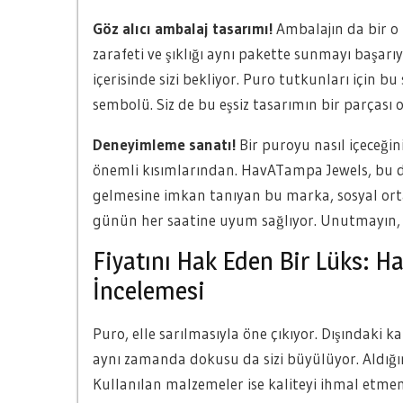
Göz alıcı ambalaj tasarımı!
Ambalajın da bir o
zarafeti ve şıklığı aynı pakette sunmayı başarıyo
içerisinde sizi bekliyor. Puro tutkunları için b
sembolü. Siz de bu eşsiz tasarımın bir parçası
Deneyimleme sanatı!
Bir puroyu nasıl içeceğin
önemli kısımlarından. HavATampa Jewels, bu de
gelmesine imkan tanıyan bu marka, sosyal ort
günün her saatine uyum sağlıyor. Unutmayın, en 
Fiyatını Hak Eden Bir Lüks: H
İncelemesi
Puro, elle sarılmasıyla öne çıkıyor. Dışındaki 
aynı zamanda dokusu da sizi büyülüyor. Aldığını
Kullanılan malzemeler ise kaliteyi ihmal etmemi