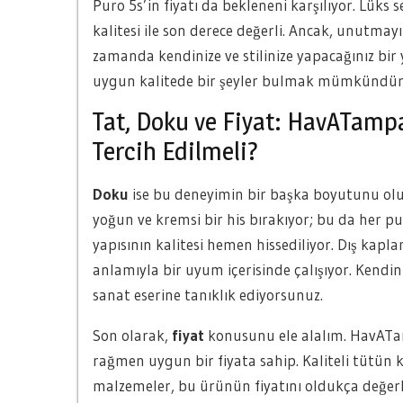
Puro 5s’in fiyatı da bekleneni karşılıyor. Lüks
kalitesi ile son derece değerli. Ancak, unutmayı
zamanda kendinize ve stilinize yapacağınız bir
uygun kalitede bir şeyler bulmak mümkündür
Tat, Doku ve Fiyat: HavATamp
Tercih Edilmeli?
Doku
ise bu deneyimin bir başka boyutunu olu
yoğun ve kremsi bir his bırakıyor; bu da her pu
yapısının kalitesi hemen hissediliyor. Dış kap
anlamıyla bir uyum içerisinde çalışıyor. Kendi
sanat eserine tanıklık ediyorsunuz.
Son olarak,
fiyat
konusunu ele alalım. HavATam
rağmen uygun bir fiyata sahip. Kaliteli tütün kul
malzemeler, bu ürünün fiyatını oldukça değerl