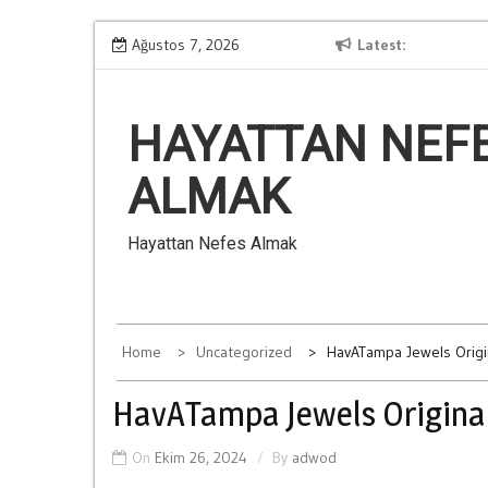
Skip
Kumarin Aile İliskilerine Verdigi Zararlar
Ağustos 7, 2026
Latest
Ba
to
content
HAYATTAN NEF
ALMAK
Hayattan Nefes Almak
Home
Uncategorized
HavATampa Jewels Origin
HavATampa Jewels Original
On
Ekim 26, 2024
By
adwod