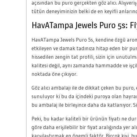
açısından bu puro gerçekten göz alıcı. Alışve
tütün deneyiminizin belki de en keyifli anların
HavATampa Jewels Puro 5s: Fi
HavATampa Jewels Puro 5s, kendine özgü aromala
etkileyen ve damak tadınıza hitap eden bir puro
hissedilen zengin tat profili, sizin için unutu
kalitesi değil, aynı zamanda hammadde ve işçi
noktada öne çıkıyor.
Göz alıcı ambalajı ile de dikkat çeken bu puro, 
sunuluyor ki bu da içindeki puroya olan hayranl
bu ambalaj ile birleşince daha da katlanıyor. S
Peki, bu kadar kaliteli bir ürünün fiyatı ne 
göre daha erişilebilir bir fiyat aralığında yer 
karşılaştırmak en önemli faktör. Birçok kişi, b