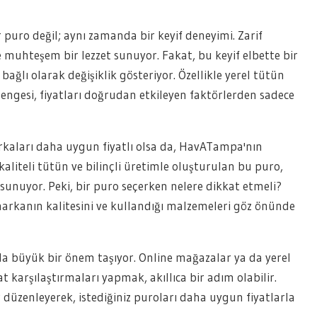
puro değil; aynı zamanda bir keyif deneyimi. Zarif
e muhteşem bir lezzet sunuyor. Fakat, bu keyif elbette bir
 bağlı olarak değişiklik gösteriyor. Özellikle yerel tütün
ep dengesi, fiyatları doğrudan etkileyen faktörlerden sadece
rkaları daha uygun fiyatlı olsa da, HavATampa'nın
aliteli tütün ve bilinçli üretimle oluşturulan bu puro,
sunuyor. Peki, bir puro seçerken nelere dikkat etmeli?
markanın kalitesini ve kullandığı malzemeleri göz önünde
da büyük bir önem taşıyor. Online mağazalar ya da yerel
 karşılaştırmaları yapmak, akıllıca bir adım olabilir.
üzenleyerek, istediğiniz puroları daha uygun fiyatlarla