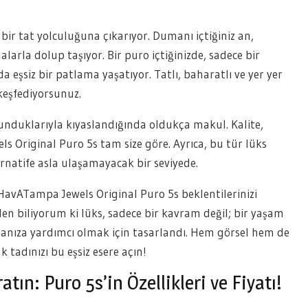
bir tat yolculuğuna çıkarıyor. Dumanı içtiğiniz an,
arla dolup taşıyor. Bir puro içtiğinizde, sadece bir
eşsiz bir patlama yaşatıyor. Tatlı, baharatlı ve yer yer
 keşfediyorsunuz.
unduklarıyla kıyaslandığında oldukça makul. Kalite,
s Original Puro 5s tam size göre. Ayrıca, bu tür lüks
rnatife asla ulaşamayacak bir seviyede.
HavATampa Jewels Original Puro 5s beklentilerinizi
den biliyorum ki lüks, sadece bir kavram değil; bir yaşam
amanıza yardımcı olmak için tasarlandı. Hem görsel hem de
k tadınızı bu eşsiz esere açın!
ın: Puro 5s’in Özellikleri ve Fiyatı!