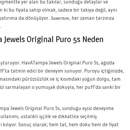
 segmentte yer alan bu takılar, sunduğu detaylar ve
n ki bu fiyata sahip olmak, sadece bir takıya değil, aynı
 yatırıma da dönüşüyor. Заметьте, her zaman tarzınıza
.
a Jewels Original Puro 5s Neden
şturuyor. HavATampa Jewels Original Puro 5s, ağızda
ff’ta tatmin edici bir deneyim sunuyor. Puroyu içtiğinizde,
lamasındaki pürüzsüzlük ve iç kısımdaki yoğun dolgu, tam
nizi sarmalayan o yumuşak dokuyla, her puff’da sanki bir
pa Jewels Original Puro 5s, sunduğu eşsiz deneyime
lanımı, ustalıklı işçilik ve dikkatlice seçilmiş
i kılıyor. Sonuç olarak; hem tat, hem doku hem de fiyat