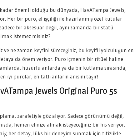
 kadar önemli olduğu bu dünyada, HavATampa Jewels,
r. Her bir puro, el işçiliği ile hazırlanmış özel kutular
u sadece bir aksesuar değil, aynı zamanda bir statü
 olmak istemez misiniz?
iz ve ne zaman keyfini süreceğiniz, bu keyifli yolculuğun en
taya da önem veriyor. Puro içmenin bir ritüel haline
amlarda, huzurlu anlarda ya da bir kutlama sırasında,
iyi purolar, en tatlı anların anısını taşır!
avATampa Jewels Original Puro 5s
kaplama, zarafetiyle göz alıyor. Sadece görünümü değil,
zda, hemen elinize almak isteyeceğiniz bir his veriyor.
ş; her detay, lüks bir deneyim sunmak için titizlikle