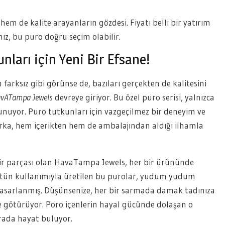
m de kalite arayanların gözdesi. Fiyatı belli bir yatırım
nız, bu puro doğru seçim olabilir.
ları için Yeni Bir Efsane!
arksız gibi görünse de, bazıları gerçekten de kalitesini
vATampa Jewels
devreye giriyor. Bu özel puro serisi, yalnızca
sunuyor. Puro tutkunları için vazgeçilmez bir deneyim ve
rka, hem içerikten hem de ambalajından aldığı ilhamla
r parçası olan HavaTampa Jewels, her bir ürününde
tütün kullanımıyla üretilen bu purolar, yudum yudum
 tasarlanmış. Düşünsenize, her bir sarmada damak tadınıza
ne götürüyor. Poro içenlerin hayal gücünde dolaşan o
burada hayat buluyor.