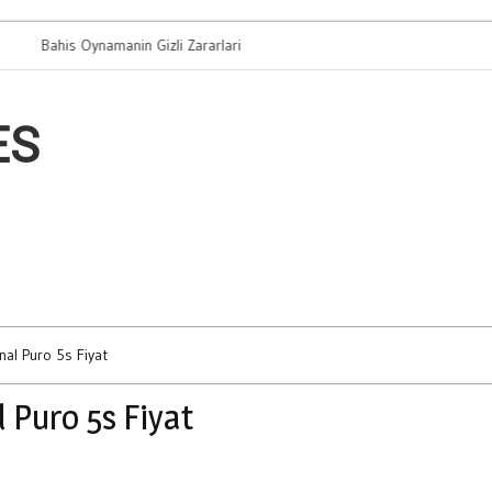
his Oynamanin Gizli Zararlari
Arac Takasi Mi S
ES
al Puro 5s Fiyat
 Puro 5s Fiyat