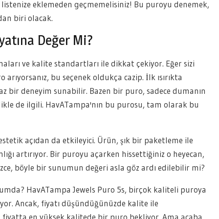
riş listenize eklemeden geçmemelisiniz! Bu puroyu denemek,
dan biri olacak.
yatına Değer Mi?
rı ve kalite standartları ile dikkat çekiyor. Eğer sizi
 arıyorsanız, bu seçenek oldukça cazip. İlk ısırıkta
lmaz bir deneyim sunabilir. Bazen bir puro, sadece dumanın
likle de ilgili. HavATampa'nın bu purosu, tam olarak bu
estetik açıdan da etkileyici. Ürün, şık bir paketleme ile
ığı artırıyor. Bir puroyu açarken hissettiğiniz o heyecan,
izce, böyle bir sunumun değeri asla göz ardı edilebilir mi?
durumda? HavATampa Jewels Puro 5s, birçok kaliteli puroya
alıyor. Ancak, fiyatı düşündüğünüzde kalite ile
u fiyatta en yüksek kalitede bir puro bekliyor. Ama acaba