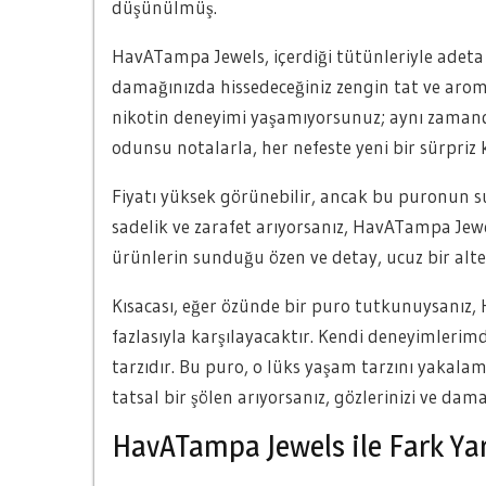
düşünülmüş.
HavATampa Jewels, içerdiği tütünleriyle adeta 
damağınızda hissedeceğiniz zengin tat ve aromal
nikotin deneyimi yaşamıyorsunuz; aynı zamanda 
odunsu notalarla, her nefeste yeni bir sürpriz
Fiyatı yüksek görünebilir, ancak bu puronun s
sadelik ve zarafet arıyorsanız, HavATampa Jewel
ürünlerin sunduğu özen ve detay, ucuz bir alte
Kısacası, eğer özünde bir puro tutkunuysanız, 
fazlasıyla karşılayacaktır. Kendi deneyimlerim
tarzıdır. Bu puro, o lüks yaşam tarzını yakal
tatsal bir şölen arıyorsanız, gözlerinizi ve dama
HavATampa Jewels ile Fark Yarat