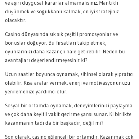
ve aşırı duygusal kararlar almamalısınız. Mantıklı
düşünmek ve soğukkanlı kalmak, en iyi stratejiniz
olacaktır.
Casino dünyasında sık sık çeşitli promosyonlar ve
bonuslar doğuyor. Bu fırsatları takip etmek,
oyunlarınızı daha kazançlı hale getirebilir. Neden bu
avantajları değerlendirmeyesiniz ki?
Uzun saatler boyunca oynamak, zihinsel olarak yıpratıcı
olabilir. Kısa aralar vermek, enerji ve motivasyonunuzu
yenilemenize yardımcı olur.
Sosyal bir ortamda oynamak, deneyimlerinizi paylaşma
ve çok daha keyifli vakit geçirme şansı sunar. Ki birlikte
kazanmanın tadı da bir başkadır, değil mi?
Son olarak, casino eğlenceli bir ortamdır. Kazanmak çok