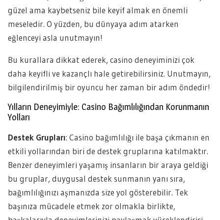
güzel ama kaybetseniz bile keyif almak en önemli
meseledir. O yüzden, bu dünyaya adım atarken
eğlenceyi asla unutmayın!
Bu kurallara dikkat ederek, casino deneyiminizi çok
daha keyifli ve kazançlı hale getirebilirsiniz. Unutmayın,
bilgilendirilmiş bir oyuncu her zaman bir adım öndedir!
Yılların Deneyimiyle: Casino Bağımlılığından Korunmanın
Yolları
Destek Grupları
: Casino bağımlılığı ile başa çıkmanın en
etkili yollarından biri de destek gruplarına katılmaktır.
Benzer deneyimleri yaşamış insanların bir araya geldiği
bu gruplar, duygusal destek sunmanın yanı sıra,
bağımlılığınızı aşmanızda size yol gösterebilir. Tek
başınıza mücadele etmek zor olmakla birlikte,
başkalarıyla deneyimlerinizi paylaşmak yüreklendirici