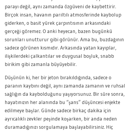
parayı değil, aynı zamanda özgüveni de kaybettirir.
Birçok insan, havanın parıltılı atmosferinde kaybolup
giderken, o basit yürek çarpıntısının arkasındaki
gerçeği göremez. O anki heyecan, bazen bugünkü
sorunları unutturur gibi görünür. Ama bu, buzdağının
sadece görünen kısmıdır. Arkasında yatan kayıplar,
ilişkilerdeki çalkantılar ve duygusal boşluk, snabb
birikim gibi zamanla büyüyebilir.
Düşünün ki, her bir jeton bırakıldığında, sadece o
paranın kaybını değil, aynı zamanda zamanın ve ruhsal
sağlığın da kaybolduğunu yaşıyorsunuz. Bir süre sonra,
hayatınızın her alanında bu “şans” düşüncesi enjekte
edilmeye başlar. Günde sadece birkaç dakika için
ayrıcalıklı zevkler peşinde koşarken, bir anda neden
duramadığınızı sorgulamaya başlayabilirsiniz. Hiç