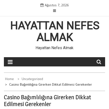
Skip
Ağustos 7, 2026
to
content
HAYATTAN NEFES
ALMAK
Hayattan Nefes Almak
Home
Uncategorized
Casino Bağımlılığına Girerken Dikkat Edilmesi Gerekenler
Casino Bağımlılığına Girerken Dikkat
Edilmesi Gerekenler