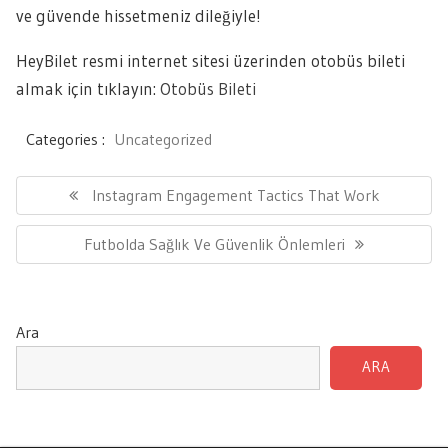
ve güvende hissetmeniz dileğiyle!
HeyBilet resmi internet sitesi üzerinden otobüs bileti
almak için tıklayın:
Otobüs Bileti
Categories :
Uncategorized
Yazı
gezinmesi
Previous
Instagram Engagement Tactics That Work
Post:
Next
Futbolda Sağlık Ve Güvenlik Önlemleri
Post:
Ara
ARA