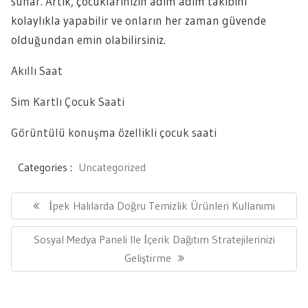
sunar. Artık, çocuklarınızın adım adım takibini
kolaylıkla yapabilir ve onların her zaman güvende
olduğundan emin olabilirsiniz.
Akıllı Saat
Sim Kartlı Çocuk Saati
Görüntülü konuşma özellikli çocuk saati
Categories :
Uncategorized
Yazı
gezinmesi
Previous
İpek Halılarda Doğru Temizlik Ürünleri Kullanımı
Post:
Next
Sosyal Medya Paneli Ile İçerik Dağıtım Stratejilerinizi
Post:
Geliştirme