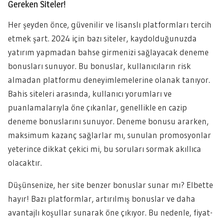
Gereken Siteler!
Her şeyden önce, güvenilir ve lisanslı platformları tercih
etmek şart. 2024 için bazı siteler, kaydolduğunuzda
yatırım yapmadan bahse girmenizi sağlayacak deneme
bonusları sunuyor. Bu bonuslar, kullanıcıların risk
almadan platformu deneyimlemelerine olanak tanıyor.
Bahis siteleri arasında, kullanıcı yorumları ve
puanlamalarıyla öne çıkanlar, genellikle en cazip
deneme bonuslarını sunuyor. Deneme bonusu ararken,
maksimum kazanç sağlarlar mı, sunulan promosyonlar
yeterince dikkat çekici mi, bu soruları sormak akıllıca
olacaktır.
Düşünsenize, her site benzer bonuslar sunar mı? Elbette
hayır! Bazı platformlar, artırılmış bonuslar ve daha
avantajlı koşullar sunarak öne çıkıyor. Bu nedenle, fiyat-