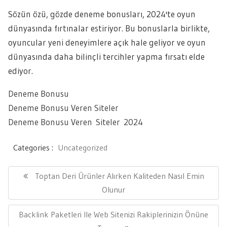
Sözün özü, gözde deneme bonusları, 2024'te oyun
dünyasında fırtınalar estiriyor. Bu bonuslarla birlikte,
oyuncular yeni deneyimlere açık hale geliyor ve oyun
dünyasında daha bilinçli tercihler yapma fırsatı elde
ediyor.
Deneme Bonusu
Deneme Bonusu Veren Siteler
Deneme Bonusu Veren Siteler 2024
Categories :
Uncategorized
Yazı
gezinmesi
Previous
Toptan Deri Ürünler Alırken Kaliteden Nasıl Emin
Post:
Olunur
Next
Backlink Paketleri Ile Web Sitenizi Rakiplerinizin Önüne